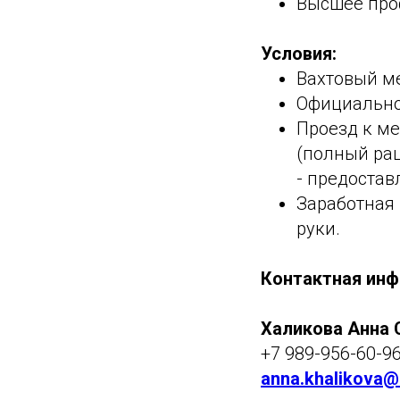
Высшее проф
Условия:
Вахтовый ме
Официальное
Проезд к ме
(полный ра
- предостав
Заработная 
руки.
Контактная инф
Халикова Анна 
+7 989-956-60-9
anna.khalikova@e