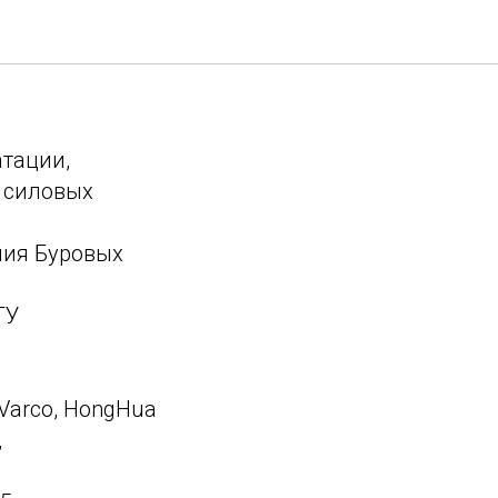
тации,
 силовых
ния Буровых
ГУ
Varco, HongHua
,