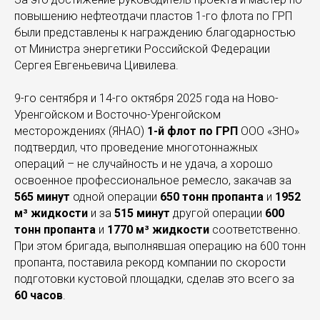
повышению нефтеотдачи пластов 1-го флота по ГРП
были представлены к награждению благодарностью
от Министра энергетики Российской Федерации
Сергея Евгеньевича Цивилева.
9-го сентября и 14-го октября 2025 года на Ново-
Уренгойском и Восточно-Уренгойском
месторождениях (ЯНАО)
1-й флот по ГРП
ООО «ЗНО»
подтвердил, что проведение многотоннажных
операций – не случайность и не удача, а хорошо
освоенное профессиональное ремесло, закачав за
565 минут
одной операции
650 тонн пропанта
и
1952
м³ жидкости
и за
515 минут
другой операции
600
тонн пропанта
и
1770 м³ жидкости
соответственно.
При этом бригада, выполнявшая операцию на 600 тонн
пропанта, поставила рекорд компании по скорости
подготовки кустовой площадки, сделав это всего за
60 часов
.