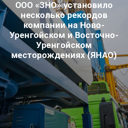
ООО
«ЗНО» установило
несколько рекордов
компании на Ново-
Уренгойском и Восточно-
Уренгойском
месторождениях (ЯНАО)