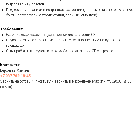
гидроразрыву пластов
Поддержание техники в исправном состоянии (для ремонта авто есть теплые
боксы, автослесари, автоэлектрики, свой шиномонтаж)
Требования:
Налич
ие
водительского удостоверения
категории СЕ
Неукоснительное следование правилам, установленным на кустовых
площадках
Опыт работы на грузовых
автомобил
ях категории СЕ от трех лет
Контакты:
Вероника Химина:
+7 937 762-18-45
Звонить на сотовый, писать или звонить в мессенджер Max (пн-пт, 09:00-18:00
по мск)