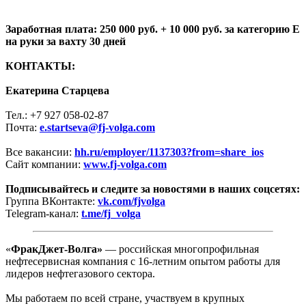
Заработная плата: 250 000 руб. + 10 000 руб. за категорию E
на руки за вахту 30 дней
КОНТАКТЫ:
Екатерина Старцева
Тел.: +7 927 058-02-87
Почта:
e.startseva@fj-volga.com
Все вакансии:
hh.ru/employer/1137303?from=share_ios
Сайт компании:
www.fj-volga.com
Подписывайтесь и следите за новостями в наших соцсетях:
Группа ВКонтакте:
vk.com/fjvolga
Telegram-канал:
t.me/fj_volga
«
ФракДжет‑Волга»
— российская многопрофильная
нефтесервисная компания с 16-летним опытом работы для
лидеров нефтегазового сектора.
Мы работаем по всей стране, участвуем в крупных