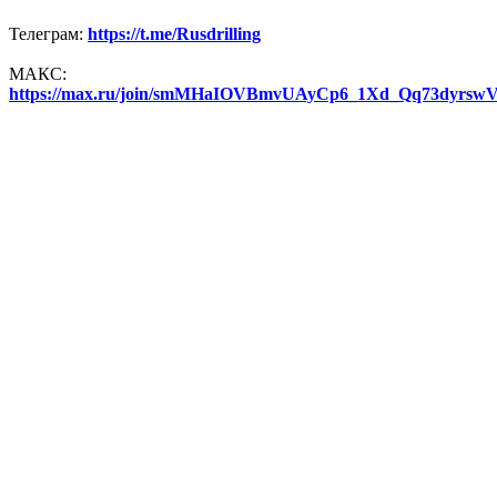
Телеграм:
https://t.me/Rusdrilling
МАКС:
https://max.ru/join/smMHaIOVBmvUAyCp6_1Xd_Qq73dyrs