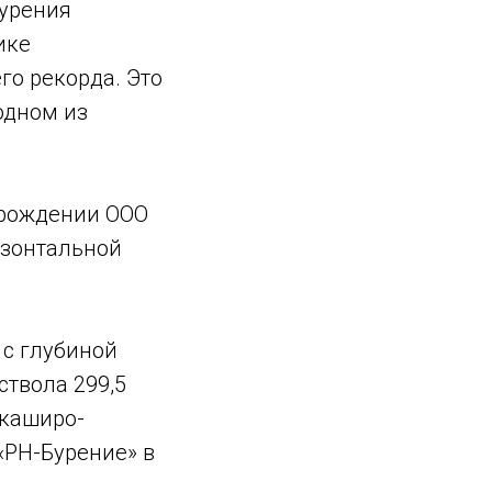
бурения
ике
го рекорда. Это
одном из
орождении ООО
изонтальной
 с глубиной
ствола 299,5
 каширо-
«РН-Бурение» в