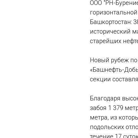
ООО "РН-Бурени
горизонтальной
Башкортостан: 3
исторический ма
старейших нефт
Новый рубеж по
«Башнефть-Добы
секции составля
Благодаря высо
забоя 1 379 мет
метра, из кото
подольских отл
течение 17 суто