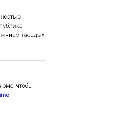
вностью
спублике
аличием твердых
зюме, чтобы
ume