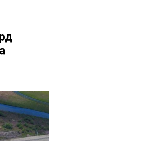
орд
а