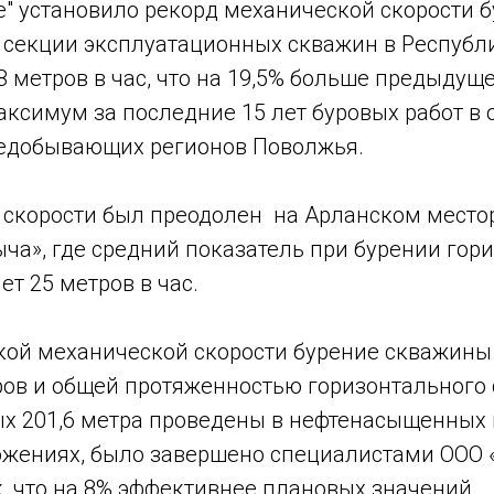
е" установило рекорд механической скорости 
 секции эксплуатационных скважин в Республ
8 метров в час, что на 19,5% больше предыдуще
ксимум за последние 15 лет буровых работ в 
едобывающих регионов Поволжья.
 скорости был преодолен на Арланском мест
ча», где средний показатель при бурении гор
ет 25 метров в час.
кой механической скорости бурение скважины
ров и общей протяженностью горизонтального 
рых 201,6 метра проведены в нефтенасыщенных
ожениях, было завершено специалистами ООО 
к, что на 8% эффективнее плановых значений.