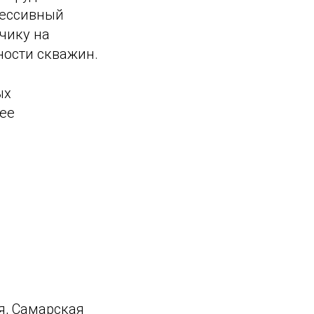
рессивный
чику на
ности скважин.
ых
ее
я, Самарская