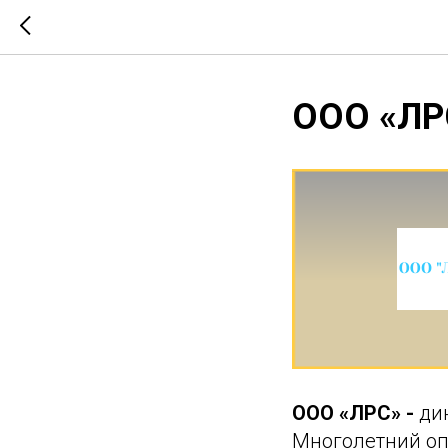
ООО «ЛР
ООО «ЛРС» -
ди
Многолетний оп