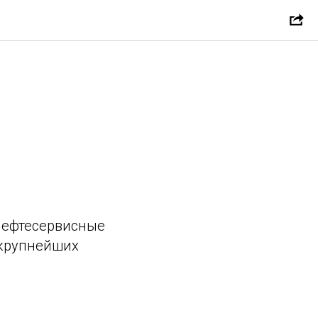
нефтесервисные
 крупнейших