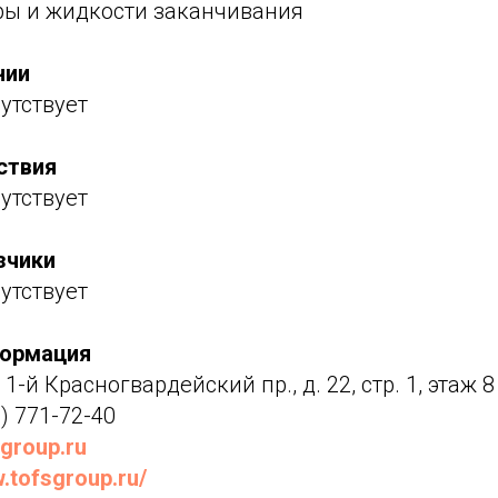
ры и жидкости заканчивания
нии
утствует
ствия
утствует
зчики
утствует
формация
 1-й Красногвардейский пр., д. 22, стр. 1, этаж 8
) 771-72-40
group.ru
.tofsgroup.ru/