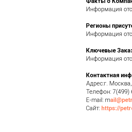
Факты о Компа
Информация отс
Регионы присут
Информация отс
Ключевые Зака
Информация отс
Контактная ин
Адрес:г. Москва,
Телефон: 7(499)
E-mail: m
ail@pet
Сайт:
https://pet