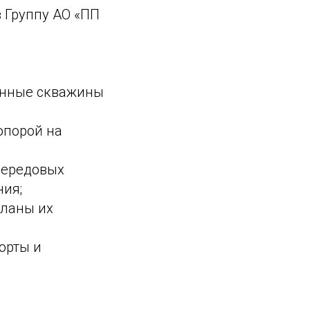
 Группу АО «ПП
ренные скважины
опорой на
передовых
ния;
планы их
орты и