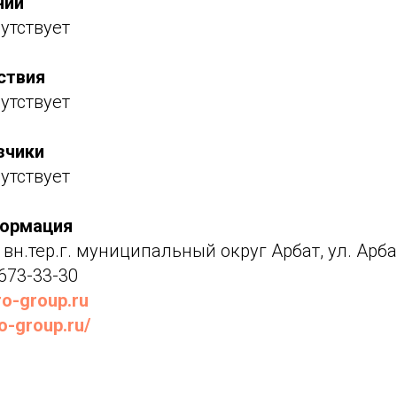
нии
утствует
ствия
утствует
зчики
утствует
формация
 вн.тер.г. муниципальный округ Арбат, ул. Арбат
 673-33-30
ro-group.ru
ro-group.ru/