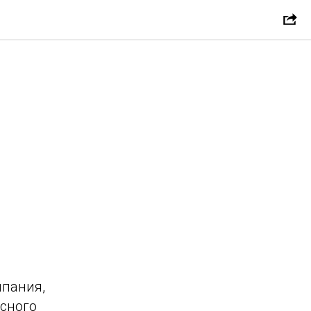
пания,
сного