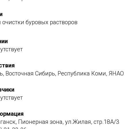
и
 очистки буровых растворов
нии
утствует
ствия
ь, Восточная Сибирь, Республика Коми, ЯНАО
зчики
утствует
формация
юганск, Пионерная зона, ул.Жилая, стр.18А/3