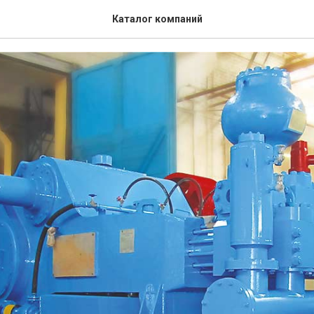
ий Машинный Завод (ООО 
Каталог компаний