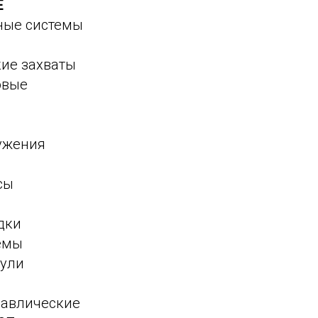
Е
ные системы
ие захваты
овые
ужения
сы
дки
емы
ули
равлические