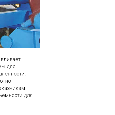
авливает
мы для
шленности.
отно-
заказчикам
дъемности для