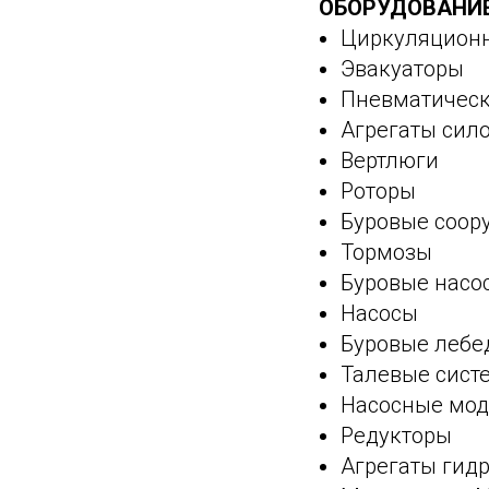
ОБОРУДОВАНИ
Циркуляцион
Эвакуаторы
Пневматическ
Агрегаты сил
Вертлюги
Роторы
Буровые соор
Тормозы
Буровые насо
Насосы
Буровые лебе
Талевые сист
Насосные мод
Редукторы
Агрегаты гид