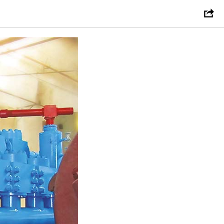
“УМЗ”)