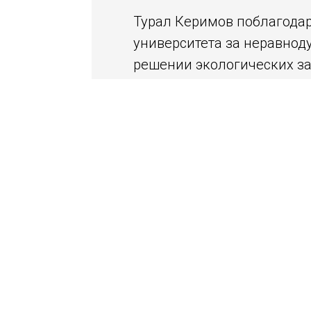
Турал Керимов поблагодар
университета за неравнод
решении экологических за
Заседание Совета было п
велась по трем направлени
«Компас» укрепил сотрудн
масштабировать инициати
II Всероссийский детск
России.
Конкурс «Зеленый Зачет
Акция «Особенности нац
Конкурс сказок «Чудеса 