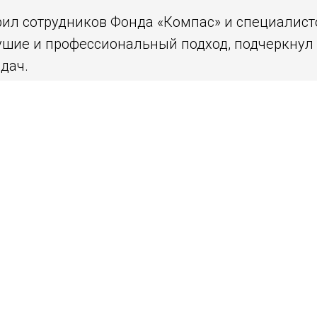
ил сотрудников Фонда «Компас» и специалист
ушие и профессиональный подход, подчеркнул 
дач.
освящено ключевым достижениям Фонда за 202
ям: законотворчество, экопросвещение и науч
ичество с регионами и депутатами всех уровне
вы:
ий экологический форум объединил 5 тыс. школ
» проверил знания 78 тыс. студентов и школьн
иональной уборки» привлекла 20 тыс. участни
природы» для детей 3–7 лет собрал 1 660 творч