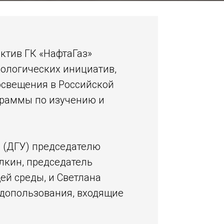
ктив ГК «НафтаГаз»
кологических инициатив,
освещения в Российской
граммы по изучению и
а (ДГУ) председателю
лкин, председатель
ей среды, и Светлана
одопользования, входящие