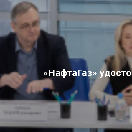
«НафтаГаз» удосто