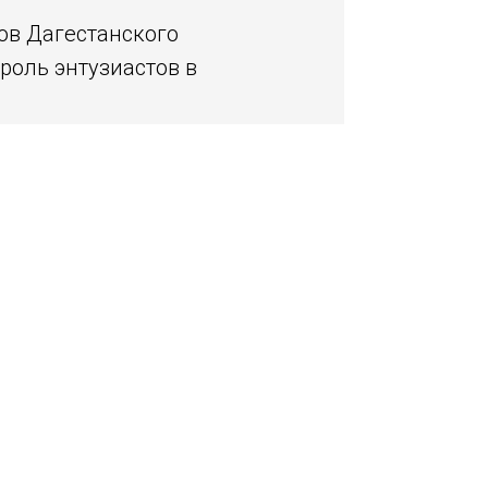
ов Дагестанского
роль энтузиастов в
4 год. Деятельность
ные проекты. За 2,5 года
й, что позволило
ьников из всех регионов
иков.
ков.
еских работ.