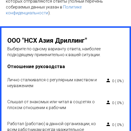
которых отправляются ответы (полный перечень
собираемых данных указан в
Политике
конфиденциальности
).
ООО "НСХ Азия Дриллинг"
Выберите по одному варианту ответа, наиболее
подходящему применительно к вашей ситуации.
Отношение руководства
Лично сталкивался с регулярным хамством и
0
(
0%
)
неуважением
Слышал от знакомых или читал в соцсетях о
0
(
0%
)
плохом отношении к рабочим
Работал (работаю) в данной организации, ко
0
(
0%
)
всем работникам всегда уважительное