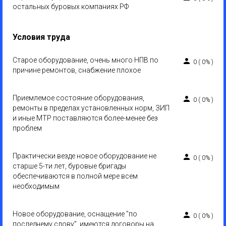
остальных буровых компаниях РФ
Условия труда
Старое оборудование, очень много НПВ по
0
(
0%
)
причине ремонтов, снабжение плохое
Приемлемое состояние оборудования,
0
(
0%
)
ремонты в пределах установленных норм, ЗИП
и иные МТР поставляются более-менее без
проблем
Практически везде новое оборудование не
0
(
0%
)
старше 5-ти лет, буровые бригады
обеспечиваются в полной мере всем
необходимым
Новое оборудование, оснащение "по
0
(
0%
)
последнему слову", имеются договоры на