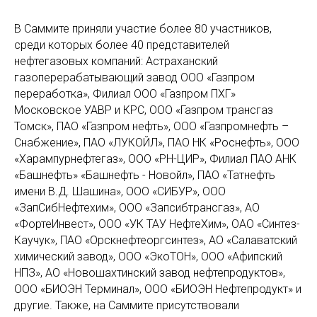
В Саммите приняли участие более 80 участников,
среди которых более 40 представителей
нефтегазовых компаний: Астраханский
газоперерабатывающий завод ООО «Газпром
переработка», Филиал ООО «Газпром ПХГ»
Московское УАВР и КРС, ООО «Газпром трансгаз
Томск», ПАО «Газпром нефть», ООО «Газпромнефть –
Снабжение», ПАО «ЛУКОЙЛ», ПАО НК «Роснефть», ООО
«Харампурнефтегаз», ООО «РН-ЦИР», Филиал ПАО АНК
«Башнефть» «Башнефть - Новойл», ПАО «Татнефть
имени В.Д. Шашина», ООО «СИБУР», ООО
«ЗапСибНефтехим», ООО «Запсибтрансгаз», АО
«ФортеИнвест», ООО «УК ТАУ НефтеХим», ОАО «Синтез-
Каучук», ПАО «Орскнефтеоргсинтез», АО «Салаватский
химический завод», ООО «ЭкоТОН», ООО «Афипский
НПЗ», АО «Новошахтинский завод нефтепродуктов»,
ООО «БИОЭН Терминал», ООО «БИОЭН Нефтепродукт» и
другие. Также, на Саммите присутствовали