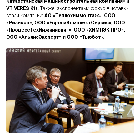
Казахстанская машиностроительная компания» и
VT VERES Kft.
Также, экспонентами фокус-выставки
стали компании:
АО «Теплохиммонтаж», ООО
«Ризикон», ООО «ЕвропаКомплектСервис», ООО
«ПроцессТехИнжиниринг», ООО «ХИМПЭК ПРО»,
ООО «АльянсЭксперт» и ООО «Тьюбот
»
.