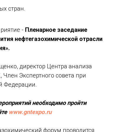
ых стран.
приятие -
Пленарное заседание
вития нефтегазохимической отрасли
ия».
енко, директор Центра анализа
, Член Экспертного совета при
й Федерации.
ероприятий необходимо пройти
йте
www.gntexpo.ru
азохимический форум проводится