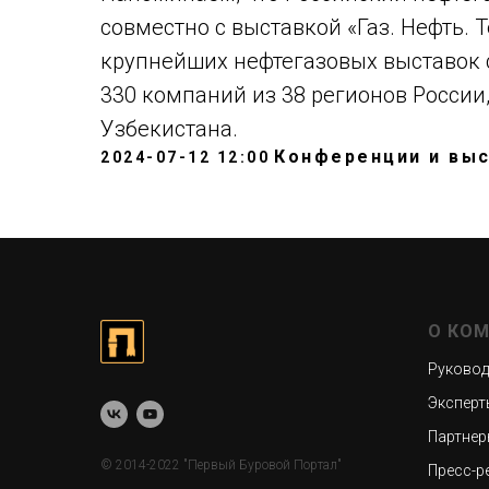
совместно с выставкой «Газ. Нефть. Т
крупнейших нефтегазовых выставок с
330 компаний из 38 регионов России,
Узбекистана.
Конференции и вы
2024-07-12 12:00
О КО
Руковод
Эксперт
Партнер
© 2014-2022 "Первый Буровой Портал"
Пресс-р