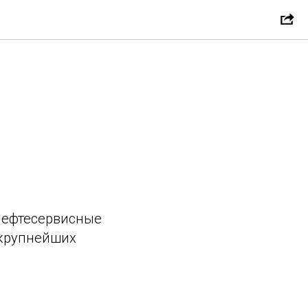
нефтесервисные
 крупнейших