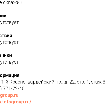
е скважин
нии
утствует
ствия
утствует
зчики
утствует
формация
 1-й Красногвардейский пр., д. 22, стр. 1, этаж 8
) 771-72-40
group.ru
.tofsgroup.ru/